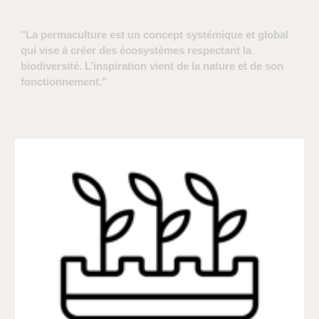
"L
a permaculture est un concept systémique et global
qui vise à créer des écosystèmes respectant la
biodiversité. L’inspiration vient de la nature et de son
fonctionnement."